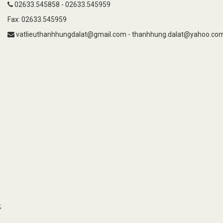
02633.545858 - 02633.545959
Fax: 02633.545959
vatlieuthanhhungdalat@gmail.com - thanhhung.dalat@yahoo.co
;